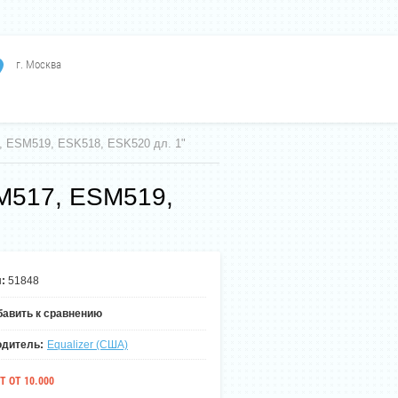
г. Москва
7, ESM519, ESK518, ESK520 дл. 1"
SM517, ESM519,
:
51848
авить к сравнению
одитель:
Equalizer (США)
Т ОТ 10.000