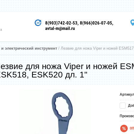
8(903)742-02-53
8(966)026-07-05
avtal-m@mail.ru
ых
 и электрический инструмент
 / Лезвие для ножа Viper и ножей ESM51
езвие для ножа Viper и ножей E
SK518, ESK520 дл. 1"
Артикул
Доб
Произв
ОП